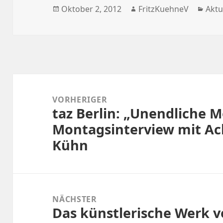
Veröffentlicht
Autor
Kate
Oktober 2, 2012
FritzKuehneV
Aktu
am
Beitragsnavigation
VORHERIGER
taz Berlin: „Unendliche 
Vorheriger
Montagsinterview mit Ac
Beitrag:
Kühn
NÄCHSTER
Das künstlerische Werk vo
Nächster