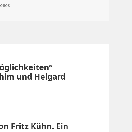
gorien
elles
Möglichkeiten“
him und Helgard
n Fritz Kühn. Ein