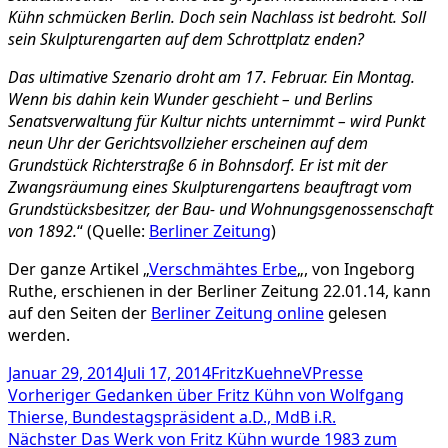
Kühn schmücken Berlin. Doch sein Nachlass ist bedroht. Soll
sein Skulpturengarten auf dem Schrottplatz enden?
Das ultimative Szenario droht am 17. Februar. Ein Montag.
Wenn bis dahin kein Wunder geschieht – und Berlins
Senatsverwaltung für Kultur nichts unternimmt – wird Punkt
neun Uhr der Gerichtsvollzieher erscheinen auf dem
Grundstück Richterstraße 6 in Bohnsdorf. Er ist mit der
Zwangsräumung eines Skulpturengartens beauftragt vom
Grundstücksbesitzer, der Bau- und Wohnungsgenossenschaft
von 1892.
“ (Quelle:
Berliner Zeitung
)
Der ganze Artikel „
Verschmähtes Erbe
„, von Ingeborg
Ruthe, erschienen in der Berliner Zeitung 22.01.14, kann
auf den Seiten der
Berliner Zeitung online
gelesen
werden.
Veröffentlicht
Autor
Kategorien
Januar 29, 2014
Juli 17, 2014
FritzKuehneV
Presse
am
Beitragsnavigation
Vorheriger
Vorheriger
Gedanken über Fritz Kühn von Wolfgang
Beitrag:
Thierse, Bundestagspräsident a.D., MdB i.R.
Nächster
Nächster
Das Werk von Fritz Kühn wurde 1983 zum